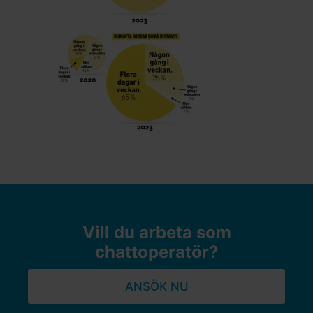
Vill du arbeta som
chattoperatör?
ANSÖK NU