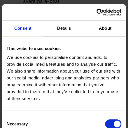
svara på e-post.
Om du arbetar på morgonen bör du
vakna så tidigt som möjligt för att hinna
med fler saker i slutet av dagen.
Consent
Details
About
Gör de viktigaste eller lättaste
uppgifterna först innan du går vidare till
This website uses cookies
mer komplicerade eller tidskrävande
We use cookies to personalise content and ads, to
uppgifter.
provide social media features and to analyse our traffic.
Planera din dag utifrån dina
We also share information about your use of our site with
our social media, advertising and analytics partners who
familjemedlemmars schema.
may combine it with other information that you’ve
För att undvika distraktioner kan du
provided to them or that they’ve collected from your use
använda program eller appar som
of their services.
blockerar onödiga webbplatser.
Maximera produktivitetsverktyg, t.ex.
Consent
Microsoft Teams och Slack.
Necessary
Selection