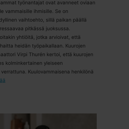
eammat työnantajat ovat avanneet oviaan
e vammaisille ihmisille. Se on
yllinen vaihtoehto, sillä paikan päällä
stressaavaa pitkässä juoksussa.
oitakin yhtiöitä, jotka arvioivat, että
aitta heidän työpaikallaan. Kuurojen
naattori Virpi Thurén kertoi, että kuurojen
es kolminkertainen yleiseen
 verrattuna. Kuulovammaisena henkilönä
sää