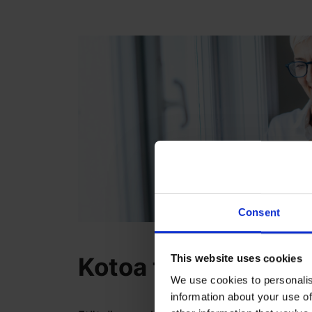
Consent
Kotoa tehtäviä töitä
This website uses cookies
We use cookies to personalis
information about your use of