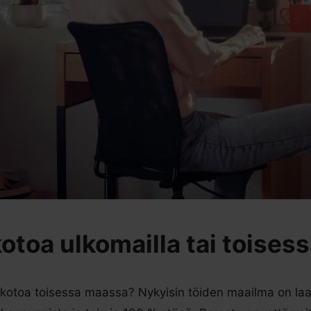
kotoa ulkomailla tai toise
kotoa toisessa maassa? Nykyisin töiden maailma on laaje