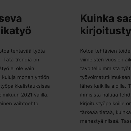
tseva
Kuinka sa
aikatyö
kirjoitust
otoa tehtävää työtä
Kotoa tehtävien töid
. Tätä trendiä on
viimeisten vuosien aik
työ ei ole vain
tavoitelluimmista työ
 kuluja monen yhtiön
työvoimatutkimuksen
työpaikkalistauksissa
lähes kaikilla aloill
lmikuun 2021 välillä.
ihmisistä haluaa tehd
ainen vaihtoehto
kirjoitustyöpaikoille 
tärkeää tietää, kuinka
menestyä niissä. Tä