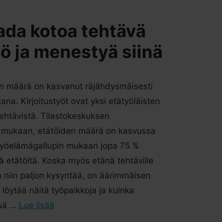
ada kotoa tehtävä
yö ja menestyä siinä
en määrä on kasvanut räjähdysmäisesti
ana. Kirjoitustyöt ovat yksi etätyöläisten
tehtävistä. Tilastokeskuksen
 mukaan, etätöiden määrä on kasvussa
a. Työelämägallupin mukaan jopa 75 %
ä etätöitä. Koska myös etänä tehtäville
on niin paljon kysyntää, on äärimmäisen
 löytää näitä työpaikkoja ja kuinka
ssä …
Lue lisää