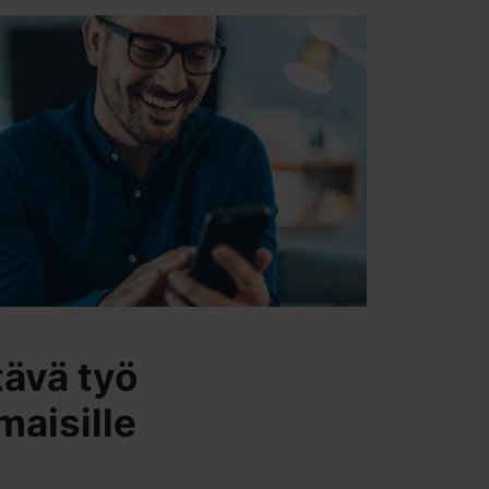
tävä työ
aisille