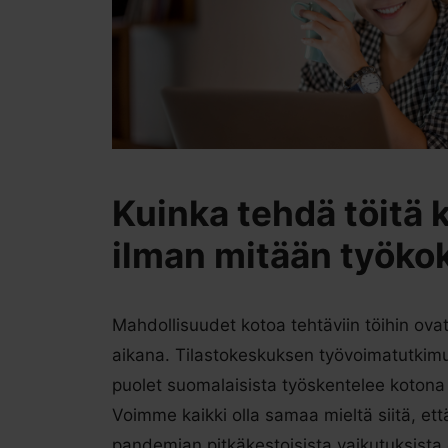
Kuinka tehdä töitä 
ilman mitään työk
Mahdollisuudet kotoa tehtäviin töihin ova
aikana. Tilastokeskuksen työvoimatutki
puolet suomalaisista työskentelee kotona
Voimme kaikki olla samaa mieltä siitä, ett
pandemian pitkäkestoisista vaikutuksista 