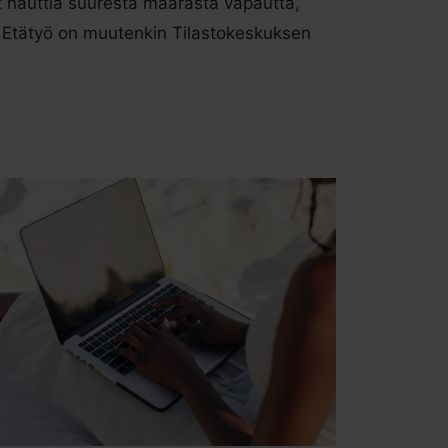
t nauttia suuresta määrästä vapautta,
. Etätyö on muutenkin Tilastokeskuksen