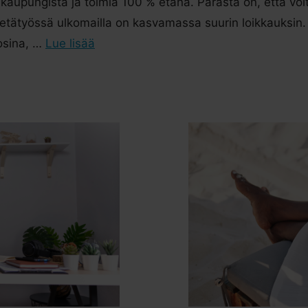
kaupungista ja toimia 100 % etänä. Parasta on, että voi
 etätyössä ulkomailla on kasvamassa suurin loikkauksin
osina, …
Lue lisää