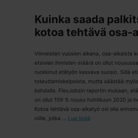
Kuinka saada palki
kotoa tehtävä osa-
Viimeisten vuosien aikana, osa-aikaista k
etsivien ihmisten määrä on ollut nousussa
ruokkinut etätyön kasvava suosio. Sillä etä
toteuttamiskelpoista, mutta säästää myös
kohdalla. FlexJobsin raportin mukaan, etä
on ollut 159 % nousu huhtikuun 2020 ja he
Kotoa tehtävä osa-aikatyö ovi olla erinom
niille, jotka …
Lue lisää