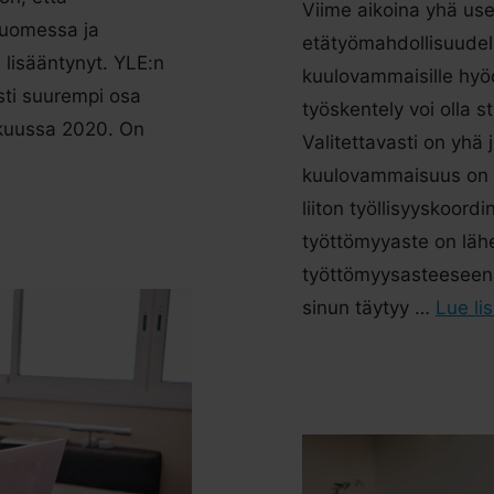
Viime aikoina yhä us
Suomessa ja
etätyömahdollisuudell
 lisääntynyt. YLE:n
kuulovammaisille hyöd
ti suurempi osa
työskentely voi olla 
tikuussa 2020. On
Valitettavasti on yhä j
kuulovammaisuus on h
liiton työllisyyskoordi
työttömyyaste on läh
työttömyysasteeseen
sinun täytyy …
Lue li