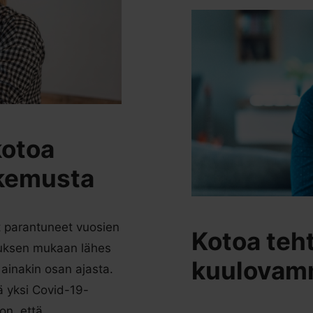
kotoa
okemusta
t parantuneet vuosien
Kotoa teh
muksen mukaan lähes
kuulovamm
 ainakin osan ajasta.
ä yksi Covid-19-
on, että