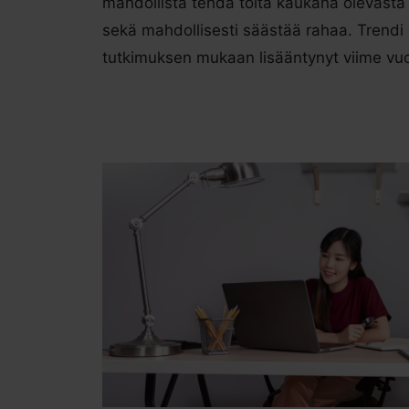
mahdollista tehdä töitä kaukana olevasta 
sekä mahdollisesti säästää rahaa. Trendi
tutkimuksen mukaan lisääntynyt viime vu