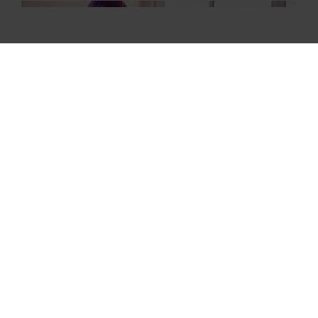
Jak znaleźć odpowiednią
pracę zdalną, jeżeli
zmagasz się z
niepełnosprawnością
Postęp technologiczny sprawia, że przed