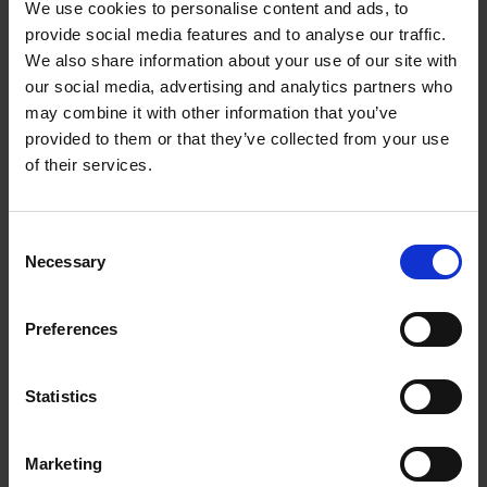
We use cookies to personalise content and ads, to
zdalnej, która w przypadku wielu firm okazuje
provide social media features and to analyse our traffic.
We also share information about your use of our site with
się nie tylko łatwa do wdrożenia, ale i
our social media, advertising and analytics partners who
opłacalna. Nie powinien więc dziwić fakt, że –
may combine it with other information that you’ve
jak pokazują najnowsze badania – nawet mimo
provided to them or that they’ve collected from your use
zakończenia …
Czytaj więcej
of their services.
Consent
Necessary
Selection
Preferences
Statistics
Marketing