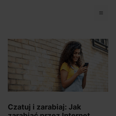
Przejdź
do
MENU
treści
Czatuj i zarabiaj: Jak
zarabiać przez Internet,