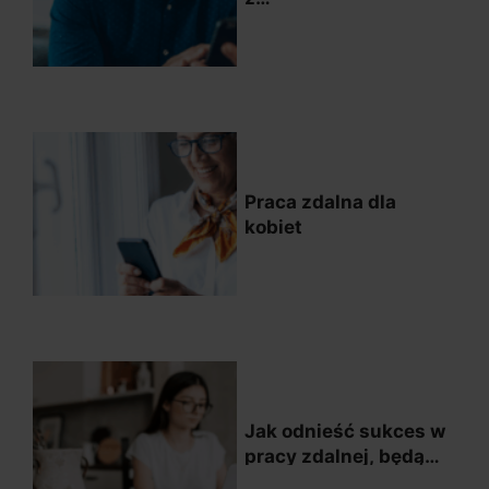
niepełnosprawnością
słuchową
Praca zdalna dla
kobiet
Jak odnieść sukces w
pracy zdalnej, będąc
introwertykiem