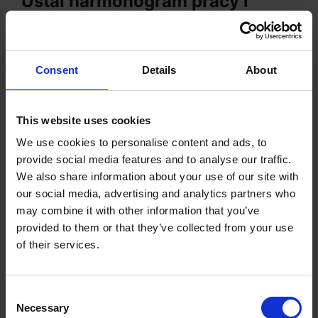
Ustal harmonogram pracy i
trzymaj się go
Benjamin Franklin miał stwierdzić, że „Brak
planu to recepta na porażkę”. Planowanie pracy
Consent
Details
About
zawczasu i tworzenie szczegółowego
harmonogramu jest optymalnym sposobem na
This website uses cookies
osiągnięcie maksymalnej produktywności
We use cookies to personalise content and ads, to
podczas pracy zdalnej. Trzymanie się
provide social media features and to analyse our traffic.
harmonogramu może przynieść wiele korzyści,
We also share information about your use of our site with
our social media, advertising and analytics partners who
takich jak:
may combine it with other information that you’ve
provided to them or that they’ve collected from your use
Brak problemów z dotrzymywaniem
of their services.
terminów, co redukuje zaległości i
związany z nimi stres.
Consent
Łatwiej wyznaczyć swojej pracy rozsądne
Necessary
Selection