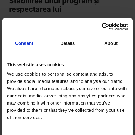
Stabilirea unui program și
respectarea lui
O zicală spune, “Cei care eșuează în a-și face
un plan își fac planul să eșueze”. Planificarea
sau programarea activităților sunt optime pentru
Consent
Details
About
a-ți maximiza productivitatea atunci când
lucrezi de acasă.
This website uses cookies
Respectarea programului îți va aduce beneficii,
We use cookies to personalise content and ads, to
provide social media features and to analyse our traffic.
cum ar fi:
We also share information about your use of our site with
our social media, advertising and analytics partners who
Respectarea termenelor limită și
may combine it with other information that you’ve
reducerea restanțelor și a stresului.
provided to them or that they’ve collected from your use
Stabilirea de limite pentru a păstra un
of their services.
echilibru sănătos între muncă și viața