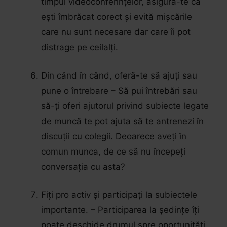
timpul videoconferințelor, asigură-te că
ești îmbrăcat corect și evită mișcările
care nu sunt necesare dar care îi pot
distrage pe ceilalți.
Din când în când, oferă-te să ajuți sau
pune o întrebare – Să pui întrebări sau
să-ți oferi ajutorul privind subiecte legate
de muncă te pot ajuta să te antrenezi în
discuții cu colegii. Deoarece aveți în
comun munca, de ce să nu începeți
conversația cu asta?
Fiți pro activ și participați la subiectele
importante. – Participarea la ședințe îți
poate deschide drumul spre oportunități