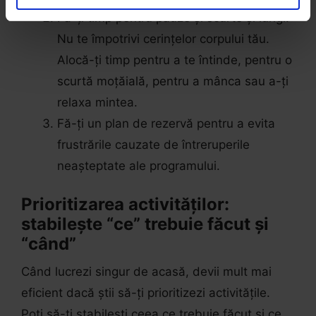
Fă-ți timp pentru pauze și scurte și lungi.
Nu te împotrivi cerințelor corpului tău.
Alocă-ți timp pentru a te întinde, pentru o
scurtă moțăială, pentru a mânca sau a-ți
relaxa mintea.
Fă-ți un plan de rezervă pentru a evita
frustrările cauzate de întreruperile
neașteptate ale programului.
Prioritizarea activităților:
stabilește “ce” trebuie făcut și
“când”
Când lucrezi singur de acasă, devii mult mai
eficient dacă știi să-ți prioritizezi activitățile.
Poți să-ți stabilești ceea ce trebuie făcut și ce