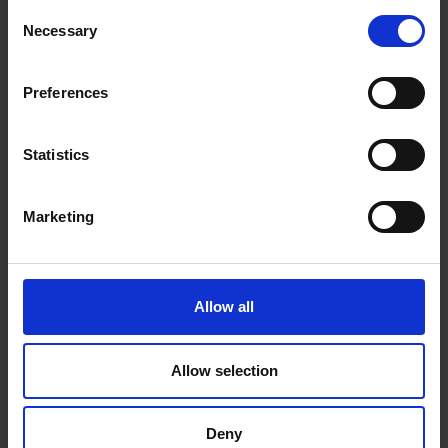
personală.
Consent
Necessary
Îți oferă o vedere clară asupra structurii
Selection
activității și a scopurilor importante ale
obiectivelor tale.
Preferences
Te ajută la păstrarea productivității,
încărcării și a satisfacției.
Statistics
Mai mult, stabilirea unui program este ușor de
Marketing
făcut. Tot ce ai nevoie este să ții cont de aceste
trei strategii:
Allow all
Dacă ești freelancer, stabilește-ți
programul atunci când te simți cel mai
Allow selection
productiv. Profită de informații atunci
când creierul tău funcționează cela mai
Deny
bine.