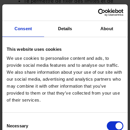
Te permettre de fixer des limites et de
maintenir un bon équilibre entre vie pro et
vie perso.
Cela te donne une vision claire de ta
Consent
Details
About
structure de travail et de l’objectif
principal que tu poursuis.
This website uses cookies
Cela t’aide à gérer ta productivité, ta
We use cookies to personalise content and ads, to
charge de travail et ta rémunération.
provide social media features and to analyse our traffic.
We also share information about your use of our site with
Assurément, tu peux établir un emploi du temps
our social media, advertising and analytics partners who
may combine it with other information that you’ve
applicable. Il te suffit de garder à l’esprit ces
provided to them or that they’ve collected from your use
trois stratégies :
of their services.
Si tu es freelance, fixe un horaire de
travail à un moment où tu te sens le plus
Consent
Necessary
Selection
productif. Il est bon de favoriser les