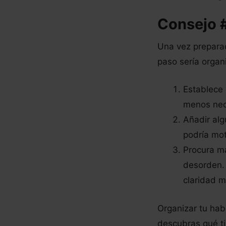
Consejo #
Una vez preparad
paso sería organi
Establece 
menos nece
Añadir alg
podría mot
Procura ma
desorden. 
claridad m
Organizar tu hab
descubras qué ti