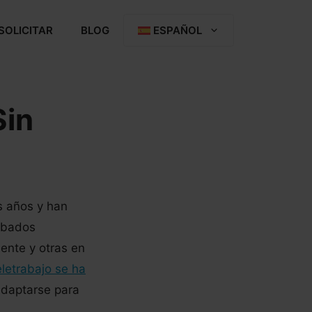
SOLICITAR
BLOG
ESPAÑOL
Sin
s años y han
obados
ente y otras en
eletrabajo se ha
adaptarse para