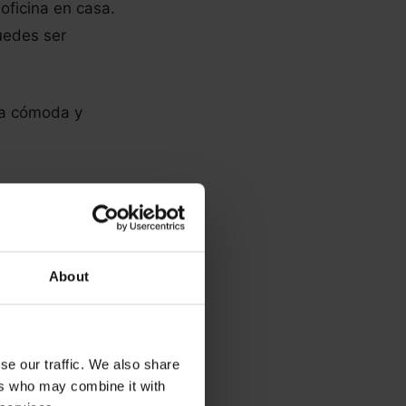
oficina en casa.
Puedes ser
sa cómoda y
gir el espacio
About
moda/conveniente,
 mínimas. Es
 para establecer
se our traffic. We also share
ers who may combine it with
ación.