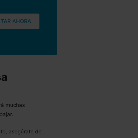
ITAR AHORA
sa
brá muchas
bajar.
nto, asegúrate de