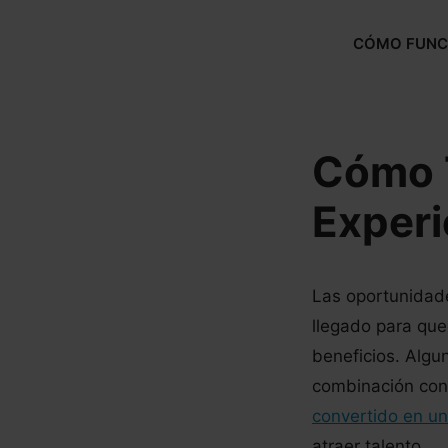
Saltar
al
CÓMO FUNC
contenido
Cómo T
Experi
Las oportunidad
llegado para qu
beneficios. Algu
combinación con 
convertido en un
atraer talento.