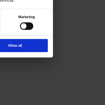
 services.
de trabajo
Marketing
jo) puede hacer
o estructural
loesqueléticos.
Allow all
que pueden