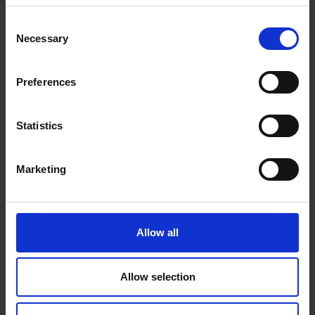
Überlastung oder Stress reduzieren.
Consent
Du kannst dir Grenzen setzen und eine
Necessary
Selection
gesunde Work-Life-Balance
aufrechterhalten.
Preferences
Es verschafft dir einen klaren Überblick
über deine Arbeitsstruktur und die
Statistics
Hauptziele deiner Arbeit.
Es hilft dir, deine Produktivität, deine
Marketing
Arbeitsbelastung und dein Gehalt besser
zu kontrollieren.
Allow all
Außerdem ist es möglich, einen Zeitplan
aufzustellen. Du musst dich nur an diese drei
Allow selection
Strategien halten: