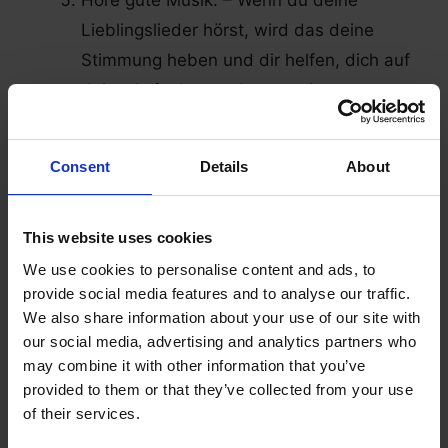
Lieblingslieder hörst, wird das deine
Stimmung heben und dir helfen, dich auf
deine Aufgaben zu konzentrieren.
Erstelle einen Zeitplan und halte
dich daran
Consent
Details
About
Es gibt ein Sprichwort: «Wer nicht plant, plant
This website uses cookies
zu scheitern». Planung ist optimal, um deine
We use cookies to personalise content and ads, to
Produktivität bei der Arbeit zu Hause zu
provide social media features and to analyse our traffic.
maximieren.
We also share information about your use of our site with
our social media, advertising and analytics partners who
Wenn du dich an deinen Zeitplan hältst, hat das
may combine it with other information that you’ve
viele Vorteile:
provided to them or that they’ve collected from your use
of their services.
Du kannst Deadlines einhalten und