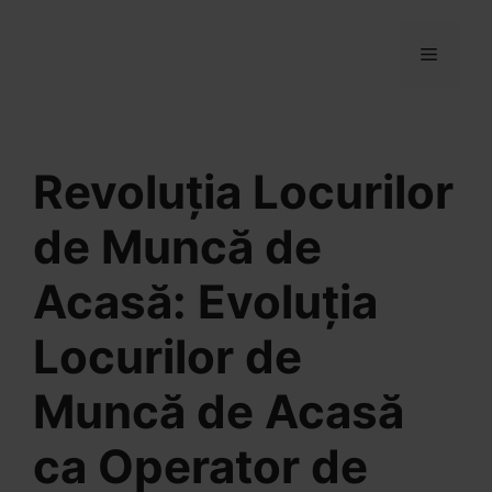
Sari
la
MENIU
conținut
Revoluția Locurilor
de Muncă de
Acasă: Evoluția
Locurilor de
Muncă de Acasă
ca Operator de