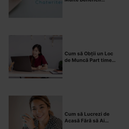
Lucrând de Acasă ca
Student
Cum să Obții un Loc
de Muncă Part time
de Acasă Care te
Satisface
Cum să Lucrezi de
Acasă Fără să Ai
Experiență