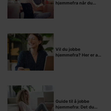
hjemmefra når du
reiser eller er i
utlandet
Vil du jobbe
hjemmefra? Her er alt
du trenger å vite
Guide til å jobbe
hjemmefra: Det du