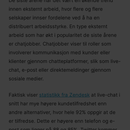
De siste årene har det vært en økende trend
innen eksternt arbeid, hvor flere og flere
selskaper innser fordelene ved å ha en
distribuert arbeidsstyrke. En type eksternt
arbeid som har økt i popularitet de siste årene
er chatjobber. Chatjobber viser til roller som
involverer kommunikasjon med kunder eller
klienter gjennom chatteplatformer, slik som live-
chat, e-post eller direktemeldinger gjennom
sosiale medier.
Faktisk viser
statistikk fra Zendesk
at live-chat i
snitt har mye høyere kundetilfredshet enn
andre alternativer, hvor hele 92% oppgir at de
er tilfredse. Dette er høyere enn telefon og e-
post som ligger på 88 og 85%. Twitter kommer