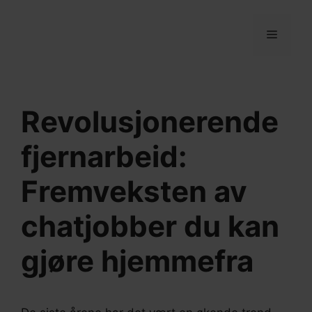
Hopp
til
MENY
innhold
Revolusjonerende
fjernarbeid:
Fremveksten av
chatjobber du kan
gjøre hjemmefra