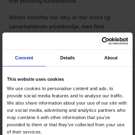
mer personlig kundeservice.
Mindre bedrifter kan tilby et mer intimt og
samarbeidende arbeidsmiljø, med flere
muligheter for kreativitet og innovasjon.
Mindre bedrifter har imidlertid også ofte færre
Consent
Details
About
ressurser å bruke på opplæring og støtte, som
kan begrense potensialet for karriereutvikling.
This website uses cookies
Videre har mindre bedrifter ofte dårligere
navnegjenkjenning eller merkekjennskap, noe
We use cookies to personalise content and ads, to
provide social media features and to analyse our traffic.
som kan gjøre det mer utfordrende å tiltrekke
We also share information about your use of our site with
seg kunder eller skape salg.
our social media, advertising and analytics partners who
may combine it with other information that you’ve
Alt i alt avhenger avgjørelsen om å jobbe for et
provided to them or that they’ve collected from your use
of their services.
større eller et mindre selskap som tilbyr