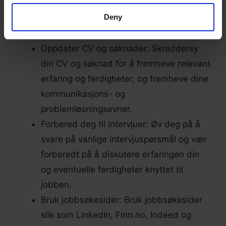
kreves. Se etter utlysninger på nettsider,
Deny
jobbsøkesider og sosiale
medieplattformer.
Oppdater CV og søknader: Skreddersy
din CV og søknad for å fremheve relevant
erfaring og ferdigheter, og fremheve dine
kommunikasjons- og
problemløsningsevner.
Forbered deg til intervjuer: Øv deg på å
svare på vanlige intervjuspørsmål og vær
forberedt på å diskutere erfaringen din
og eventuelle ferdigheter knyttet til
jobben.
Bruk jobbsøkesider: Bruk jobbsøkesider
slik som LinkedIn, Finn.no, Indeed og