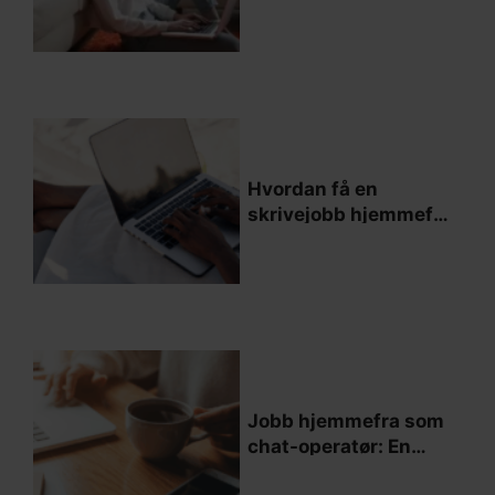
trenger å vite
Hvordan få en
skrivejobb hjemmefra
og lykkes
Jobb hjemmefra som
chat-operatør: En
guide til hvordan du