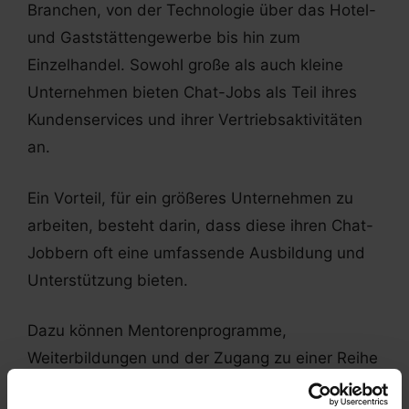
Branchen, von der Technologie über das Hotel-
und Gaststättengewerbe bis hin zum
Einzelhandel. Sowohl große als auch kleine
Unternehmen bieten Chat-Jobs als Teil ihres
Kundenservices und ihrer Vertriebsaktivitäten
an.
Ein Vorteil, für ein größeres Unternehmen zu
arbeiten, besteht darin, dass diese ihren Chat-
Jobbern oft eine umfassende Ausbildung und
Unterstützung bieten.
Dazu können Mentorenprogramme,
Weiterbildungen und der Zugang zu einer Reihe
von Ressourcen gehören, die den Mitarbeitern