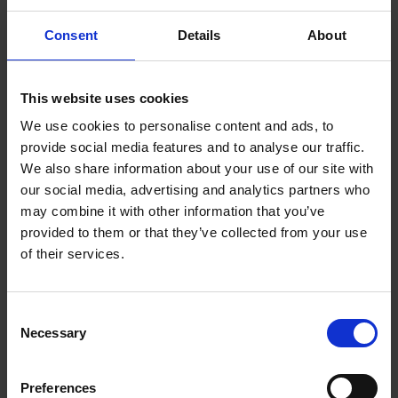
helfen, ihre Arbeit effizienter zu erledigen.
Darüber hinaus bieten größere Unternehmen oft
Consent
Details
About
mehr Aufstiegsmöglichkeiten mit klaren
Karrierepfaden und definierten
This website uses cookies
Leistungsindikatoren.
We use cookies to personalise content and ads, to
provide social media features and to analyse our traffic.
Die Arbeit in einem größeren Unternehmen
We also share information about your use of our site with
kann jedoch auch Nachteile mit sich bringen. So
our social media, advertising and analytics partners who
may combine it with other information that you’ve
kann es sein, dass sich die Arbeitnehmer/innen
provided to them or that they’ve collected from your use
aufgrund des Remote-Jobs von der
of their services.
Unternehmenskultur oder ihren Kolleg/innen
abgekoppelt fühlen. Dies kann zu einem Gefühl
Consent
der Isolation und zu einer geringeren
Necessary
Selection
Arbeitszufriedenheit führen.
Preferences
Darüber hinaus kann die Arbeit in einem