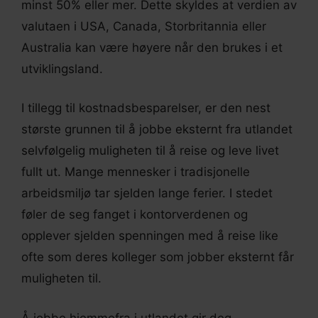
minst 50% eller mer. Dette skyldes at verdien av
valutaen i USA, Canada, Storbritannia eller
Australia kan være høyere når den brukes i et
utviklingsland.
I tillegg til kostnadsbesparelser, er den nest
største grunnen til å jobbe eksternt fra utlandet
selvfølgelig muligheten til å reise og leve livet
fullt ut. Mange mennesker i tradisjonelle
arbeidsmiljø tar sjelden lange ferier. I stedet
føler de seg fanget i kontorverdenen og
opplever sjelden spenningen med å reise like
ofte som deres kolleger som jobber eksternt får
muligheten til.
Å jobbe hjemmefra i utlandet gir deg