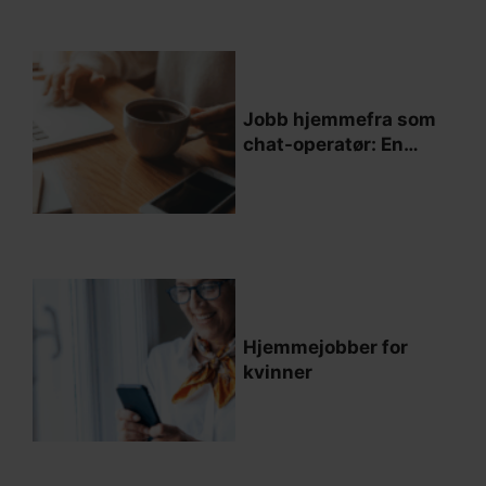
Jobb hjemmefra som
chat-operatør: En
guide til hvordan du
får drømmejobben
Hjemmejobber for
kvinner