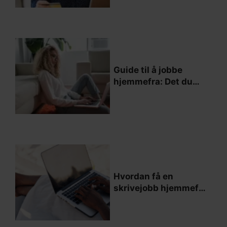
Guide til å jobbe
hjemmefra: Det du
trenger å vite
Hvordan få en
skrivejobb hjemmefra
og lykkes