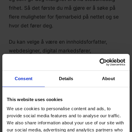
frihet. Så det første du må gjøre er å søke på
flere muligheter for fjernarbeid på nettet og se
hvor det fører deg.
Du kan velge å være en innholdsforfatter,
webdesigner, digital markedsfører,
transkripsjonist, nettlærer eller hva enn du er
flink til. Alternativt kan du også begynne å
jobbe som en chat-support spesialist, slik at du
Consent
Details
About
kan komme inn på det nettbaserte
jobbmarkedet uten mange tekniske ferdigheter
This website uses cookies
eller erfaring (mer om dette senere).
We use cookies to personalise content and ads, to
provide social media features and to analyse our traffic.
.
We also share information about your use of our site with
our social media, advertising and analytics partners who