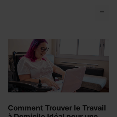
Aller
au
MENU
contenu
Comment Trouver le Travail
à Domicile Idéal pour une