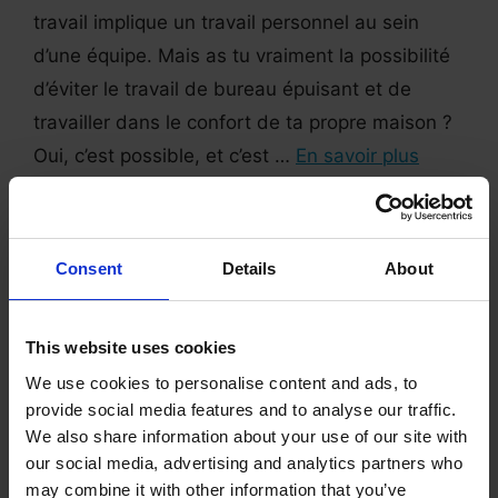
travail implique un travail personnel au sein
d’une équipe. Mais as tu vraiment la possibilité
d’éviter le travail de bureau épuisant et de
travailler dans le confort de ta propre maison ?
Oui, c’est possible, et c’est …
En savoir plus
Consent
Details
About
This website uses cookies
We use cookies to personalise content and ads, to
provide social media features and to analyse our traffic.
We also share information about your use of our site with
our social media, advertising and analytics partners who
may combine it with other information that you’ve