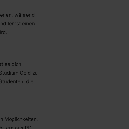
ienen, während
nd lernst einen
ird.
t es dich
 Studium Geld zu
 Studenten, die
n Möglichkeiten.
Wörtern aus PDF-