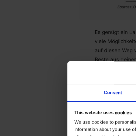
Es genügt ein La
viele Möglichkei
auf diesen Weg w
Beste aus deine
Consent
Möchtest
arbeiten?
This website uses cookies
We use cookies to personalis
information about your use of