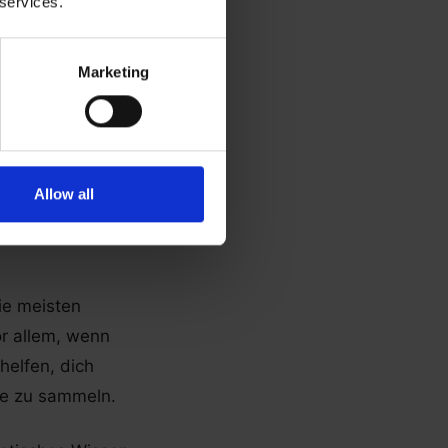
 services.
ine-
Marketing
en und
hen. Doch neben
Allow all
ine-Job annehmen
ie meisten
r allem, wenn
helfen, dich
ere zu sammeln.