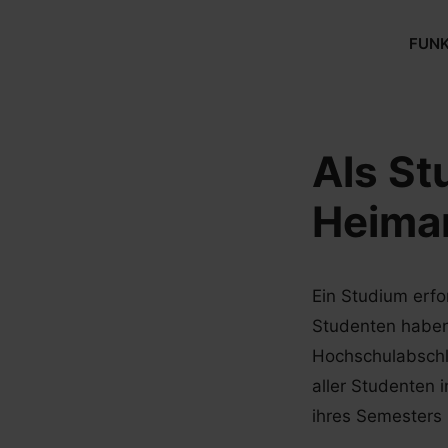
Skip
to
FUNK
content
Als St
Heima
Ein Studium erfor
Studenten haben 
Hochschulabschl
aller Studenten
ihres Semesters