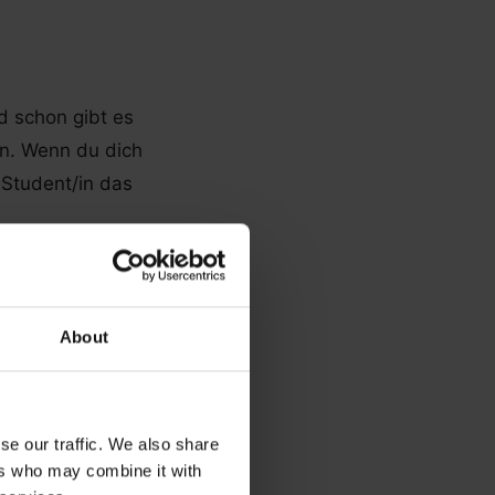
d schon gibt es
en. Wenn du dich
 Student/in das
About
T BEWERBEN
se our traffic. We also share
ers who may combine it with