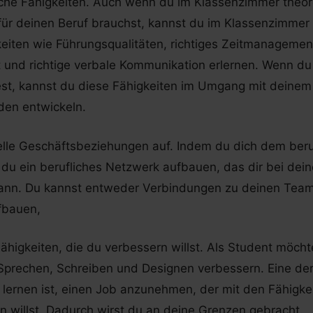
iche Fähigkeiten. Auch wenn du im Klassenzimmer theo
 für deinen Beruf brauchst, kannst du im Klassenzimmer
keiten wie Führungsqualitäten, richtiges Zeitmanagement
und richtige verbale Kommunikation erlernen. Wenn d
est, kannst du diese Fähigkeiten im Umgang mit deinem
den entwickeln.
elle Geschäftsbeziehungen auf. Indem du dich dem beru
 du ein berufliches Netzwerk aufbauen, das dir bei dein
 kann. Du kannst entweder Verbindungen zu deinen Tea
fbauen,
ähigkeiten, die du verbessern willst. Als Student möchte
Sprechen, Schreiben und Designen verbessern. Eine de
 lernen ist, einen Job anzunehmen, der mit den Fähigkei
n willst. Dadurch wirst du an deine Grenzen gebracht.