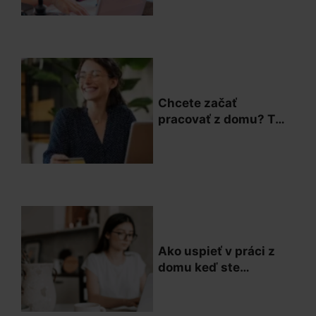
Chcete začať
pracovať z domu? Tu
je všetko, čo o tom
potrebujete vedieť
Ako uspieť v práci z
domu keď ste
introvert