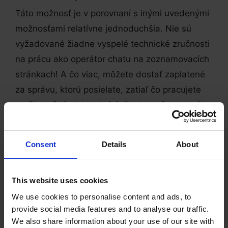
Táto možnosť je v porovnaní s inými uvedenými
možnosťami relatívne jednoduchšia. Nie sú
vyžadované žiadne vyspelé technické zručnosti
na prácu ako operátor chatu na zoznamovacích
stránkach! A čo viac, môžete dostať zaplatené
za správu, ktorú posielate, zatiaľ čo pracujete
na čiastočný alebo plný úväzok podľa vlastného
uváženia. Viac informácií nájdete
na
tejto
stránke.
Consent
Details
About
Výhody práce z domu
This website uses cookies
Študenti zvyčajne uprednostňujú prácu z domu
We use cookies to personalise content and ads, to
na čiastočný alebo plný úväzok namiesto toho,
provide social media features and to analyse our traffic.
aby šli do kancelárie, a dôvody prečo to tak
We also share information about your use of our site with