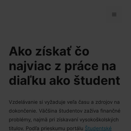
Preskočiť
na
MENU
obsah
Ako získať čo
najviac z práce na
diaľku ako študent
Vzdelávanie si vyžaduje veľa času a zdrojov na
dokončenie. Väčšina študentov zažíva finančné
problémy, najmä pri získavaní vysokoškolských
titulov. Podľa prieskumu portálu
Študentské