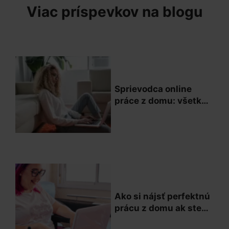
Viac príspevkov na blogu
Sprievodca online
práce z domu: všetko,
čo potrebujete vedieť
Ako si nájsť perfektnú
prácu z domu ak ste
človek s postihnutím