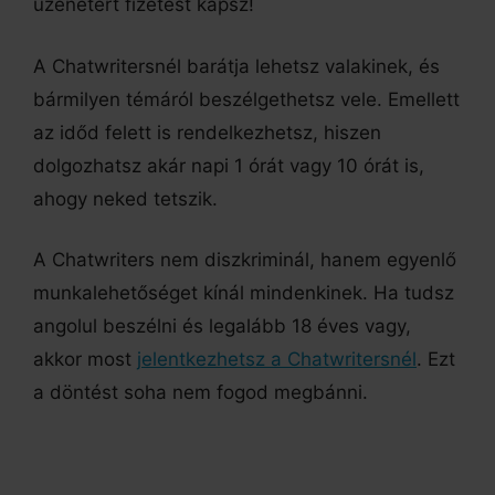
üzenetért fizetést kapsz!
A Chatwritersnél barátja lehetsz valakinek, és
bármilyen témáról beszélgethetsz vele. Emellett
az időd felett is rendelkezhetsz, hiszen
dolgozhatsz akár napi 1 órát vagy 10 órát is,
ahogy neked tetszik.
A Chatwriters nem diszkriminál, hanem egyenlő
munkalehetőséget kínál mindenkinek. Ha tudsz
angolul beszélni és legalább 18 éves vagy,
akkor most
jelentkezhetsz a Chatwritersnél
. Ezt
a döntést soha nem fogod megbánni.