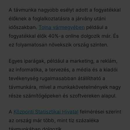
A távmunka nagyobb esélyt adott a fogyatékkal
élőknek a foglalkoztatásra a járvány utáni
időszakban.
Tolna vármegyében
például a
fogyatékkal élők 40%-a online dolgozik már. És
ez folyamatosan növekszik ország szinten.
Egyes iparágak, például a marketing, a reklám,
az informatika, a tervezés, a média és a kiadói
tevékenység rugalmasabban átállítható a
távmunkára, mivel a munkakövetelmények nagy
része számítógépeken és szoftvereken alapul.
A
Központi Statisztikai Hivatal
felmérései szerint
az ország már több, mint tíz százaléka
távmunkában dolgozik.