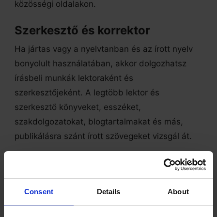
közösségi oldalakon.
Szerkesztő és korrektor
Ha jártas vagy a nyelvtanban és az írott nyelv
bonyolult használatában, akkor dolgozhatsz
írásbeli munkák lektoraként és
szerkesztőjeként. A legtöbb lektor és
szerkesztő könyveket, esszéket,
szakdolgozatokat, blogtartalmakat és más,
publikálásra szánt írott szövegeket vizsgál át.
Chat operátor
Ez viszonylag egyszerűbb, mint a fent említett
Consent
Details
About
lehetőségek. Chat-operátorként nincs
szükséged fejlett írói, szerkesztői vagy grafikai