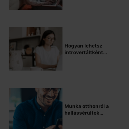
Hogyan lehetsz
introvertáltként
sikeres egy otthoni
munkában?
Munka otthonról a
hallássérültek
számára