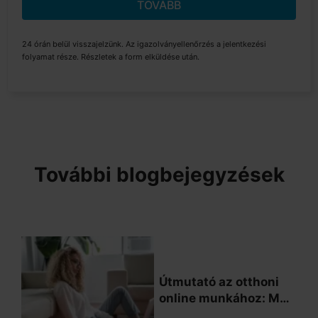
TOVÁBB
24 órán belül visszajelzünk. Az igazolványellenőrzés a jelentkezési
folyamat része. Részletek a form elküldése után.
További blogbejegyzések
Útmutató az otthoni
online munkához: Mit
kell tudnod