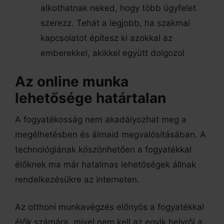
alkothatnak neked, hogy több ügyfelet
szerezz. Tehát a legjobb, ha szakmai
kapcsolatot építesz ki azokkal az
emberekkel, akikkel együtt dolgozol
Az online munka
lehetősége határtalan
A fogyatékosság nem akadályozhat meg a
megélhetésben és álmaid megvalósításában. A
technológiának köszönhetően a fogyatékkal
élőknek ma már hatalmas lehetőségek állnak
rendelkezésükre az interneten.
Az otthoni munkavégzés előnyös a fogyatékkal
élők számára, mivel nem kell az egyik helyről a