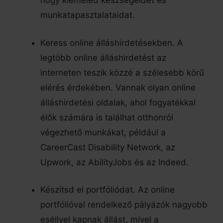
hogy kiemeled készségeidet és
munkatapasztalataidat.
Keress online álláshirdetésekben. A
legtöbb online álláshirdetést az
interneten teszik közzé a szélesebb körű
elérés érdekében. Vannak olyan online
álláshirdetési oldalak, ahol fogyatékkal
élők számára is találhat otthonról
végezhető munkákat, például a
CareerCast Disability Network, az
Upwork, az AbilityJobs és az Indeed.
Készítsd el portfóliódat. Az online
portfólióval rendelkező pályázók nagyobb
eséllyel kapnak állást, mivel a