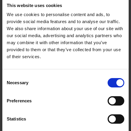
készségekre. Ha tudsz gépelni egy
This website uses cookies
csevegődobozba, akkor ezt is meg tudod
We use cookies to personalise content and ads, to
provide social media features and to analyse our traffic.
csinálni! Néhány weboldalnak szüksége van
We also share information about your use of our site with
chat-operátorokra, akik válaszolnak a
our social media, advertising and analytics partners who
weboldaluk látogatóinak és előfizetőinek
may combine it with other information that you’ve
üzeneteire. Itt tudsz segítséget nyújtani.
provided to them or that they’ve collected from your use
of their services.
Képesítések és készségek
az online állás
Consent
megszerzéséhez
Necessary
Selection
Megfelelő ismeretek a számítógépes programok
Preferences
és a vonatkozó szoftverek terén. A távmunka
azt jelenti, hogy naponta több órát kell a
Statistics
számítógép előtt ülnöd. Ezért megfelelő