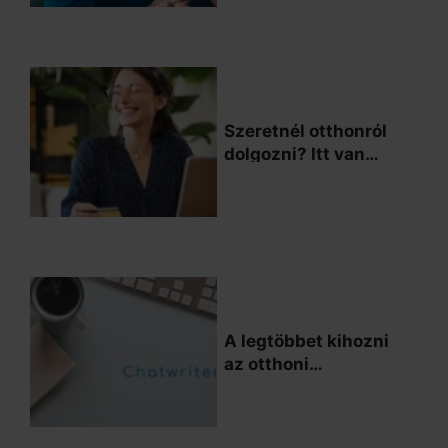
Szeretnél otthonról
dolgozni? Itt van
minden, amit tudnod
kell ehhez
A legtöbbet kihozni
az otthoni
diákmunkából