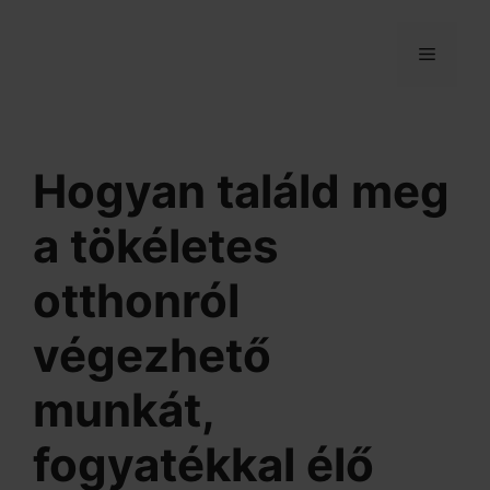
Kilépés
a
MENÜ
tartalomba
Hogyan találd meg
a tökéletes
otthonról
végezhető
munkát,
fogyatékkal élő