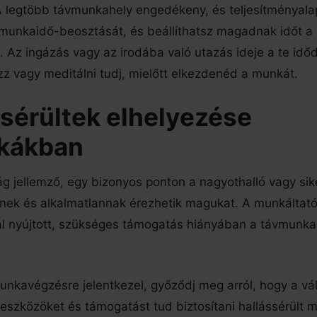
 legtöbb távmunkahely engedékeny, és teljesítményala
 munkaidő-beosztását, és beállíthatsz magadnak időt a
. Az ingázás vagy az irodába való utazás ideje a te időd
zz vagy meditálni tudj, mielőtt elkezdenéd a munkát.
ssérültek elhelyezése
kákban
g jellemző, egy bizonyos ponton a nagyothalló vagy si
tnek és alkalmatlannak érezhetik magukat. A munkáltat
l nyújtott, szükséges támogatás hiányában a távmunka
munkavégzésre jelentkezel, győződj meg arról, hogy a vál
eszközöket és támogatást tud biztosítani hallássérült m