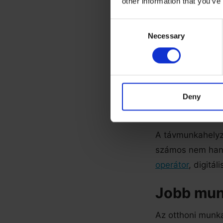
other information that you’ve
keresztül.
Consent
Necessary
Selection
Hangjelzés esetén
egyes vállalatok
alkalmaznak, hog
során.
Deny
Megnövek
A távmunkahelyze
számos nem hang
operátor
, digitá
Jobb mun
Az otthoni munk