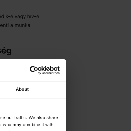
edik-e vagy hív-e
kenti a munka
ség
adatra
ljesítményed
About
se our traffic. We also share
ek követelményt,
ers who may combine it with
gy chaten