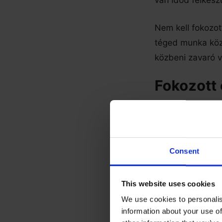
van időd felkész
Nem kell fokozott
téged munka közb
közbeni zavaró 
Fokozott
Az otthoni munk
koncentrálhass. E
hatalmas mérté
Consent
Költségme
technoló
This website uses cookies
We use cookies to personalis
A drága vagy bon
information about your use of
ha távoli környe