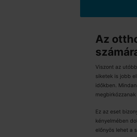
Az otth
számár
Viszont az utób
siketek is jobb 
időkben. Mindann
megbirkózzanak a
Ez az eset bizon
kényelmében dol
előnyös lehet a 