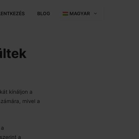
LENTKEZÉS
BLOG
MAGYAR
ültek
át kínáljon a
számára, mivel a
 a
szerint a