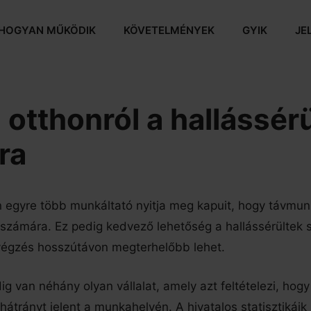
HOGYAN MŰKÖDIK
KÖVETELMÉNYEK
GYIK
JE
otthonról a hallássér
ra
 egyre több munkáltató nyitja meg kapuit, hogy távmunk
 számára. Ez pedig kedvező lehetőség a hallássérültek 
végzés hosszútávon megterhelőbb lehet.
g van néhány olyan vállalat, amely azt feltételezi, hogy
átrányt jelent a munkahelyén. A hivatalos statisztikáik 