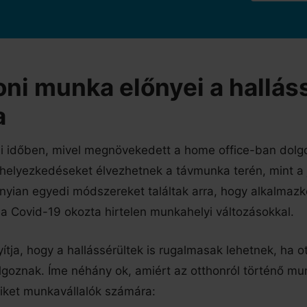
oni munka előnyei a hallás
a
bi időben, mivel megnövekedett a home office-ban dolg
elhelyezkedéseket élvezhetnek a távmunka terén, mint a j
yian egyedi módszereket találtak arra, hogy alkalmaz
 Covid-19 okozta hirtelen munkahelyi változásokkal.
yítja, hogy a hallássérültek is rugalmasak lehetnek, ha 
goznak. Íme néhány ok, amiért az otthonról történő m
siket munkavállalók számára: