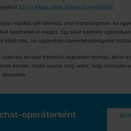
agyjából
10%-a képes stabil állásokat megtartani
.
 olyan munkát kell találnod, ahol biztonságosan, az egy
élkül fejezheted ki magad. Egy siket személy ugyanolyan
int bárki más, ha ugyanolyan karrierlehetőségeket bizto
k számára keresel otthonról végezhető munkát, akkor ez
remek kezdet. Hadd osszuk meg veled, hogy mennyire 
 a távmunka.
 chat-operátorként
JEL
?