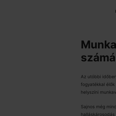
Kilépés
a
tartalomba
Munka 
számá
Az utóbbi időben
fogyatékkal élők
helyszíni munka
Sajnos még mindi
halláskárosodás h