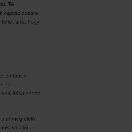
pú. Te
 kikapcsolódásra
 lehet arra, hogy
ket emberek
ók és
 beállítása nehéz
lalat megfelelő
unkavállalói