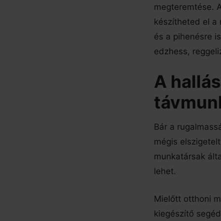
megteremtése. A
készítheted el a
és a pihenésre is
edzhess, reggeli
A hallá
távmun
Bár a rugalmassá
mégis elszigetel
munkatársak álta
lehet.
Mielőtt otthoni 
kiegészítő segéd