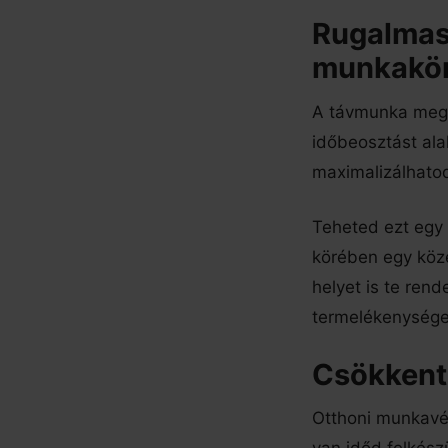
Rugalmas
munkakör
A távmunka mega
időbeosztást ala
maximalizálhato
Teheted ezt egy 
körében egy köze
helyet is te rend
termelékenysége
Csökkente
Otthoni munkavég