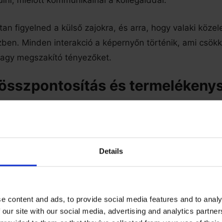
ülni, mielőtt kommunikálnál a kollégáiddal.
an figyelned a külső zajokra, és arra, hogy valaki közel
en. Minden interakció a képernyőn történik, ami csök
vagy megszakító tényezőket.
 összpontosítás és termelékeny
avégzés segít fegyelmezni önmagad, hogy egy adott fel
leinte kihívást jelenthet, de ha egyszer belejössz, a te
kben megnő.
Details
gtakarítás a hallássegítő
giákon
e content and ads, to provide social media features and to analy
yolult hallássegítő termékek valószínűleg nem jelenten
 our site with our social media, advertising and analytics partn
zetben dolgozol. A kommunikáció történhet e-mailen va