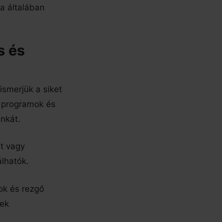
a általában
s és
lismerjük a siket
ő programok és
nkát.
t vagy
lhatók.
ok és rezgő
rek