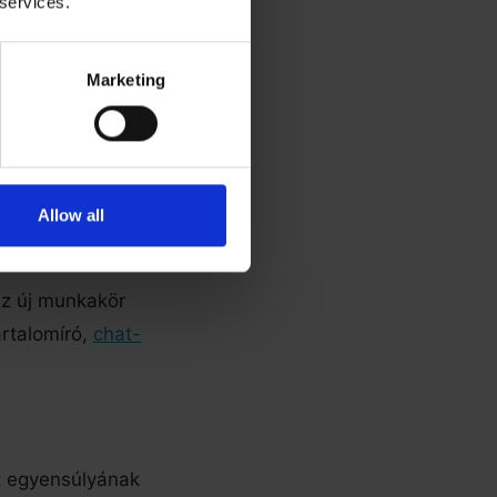
 services.
Marketing
etni. Emellett
olmácsokat
eóértekezlet
Allow all
az új munkakör
rtalomíró,
chat-
t egyensúlyának