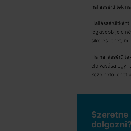
hallássérültek n
Hallássérültként
legkisebb jele n
sikeres lehet, m
Ha hallássérülte
elolvasása egy 
kezelhető lehet
Szeretne
dolgozni