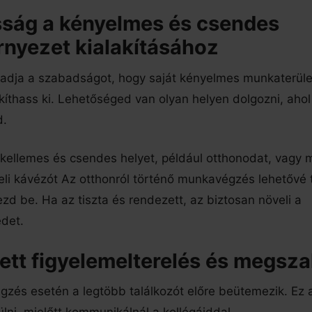
ság a kényelmes és csendes
nyezet kialakításához
dja a szabadságot, hogy saját kényelmes munkaterüle
kíthass ki. Lehetőséged van olyan helyen dolgozni, ahol 
d.
kellemes és csendes helyet, például otthonodat, vagy 
li kávézót Az otthonról történő munkavégzés lehetővé t
ezd be. Ha az tiszta és rendezett, az biztosan növeli a
det.
tt figyelemelterelés és megsza
zés esetén a legtöbb találkozót előre beütemezik. Ez az