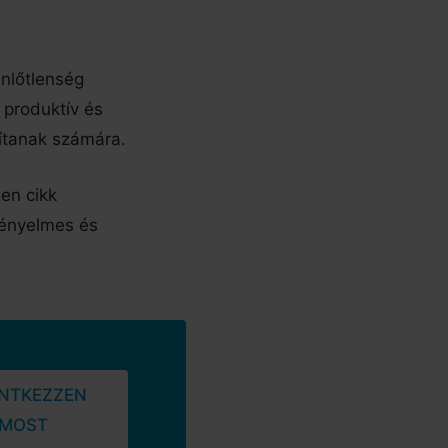
enlőtlenség
 produktív és
sítanak számára.
en cikk
kényelmes és
ENTKEZZEN
MOST