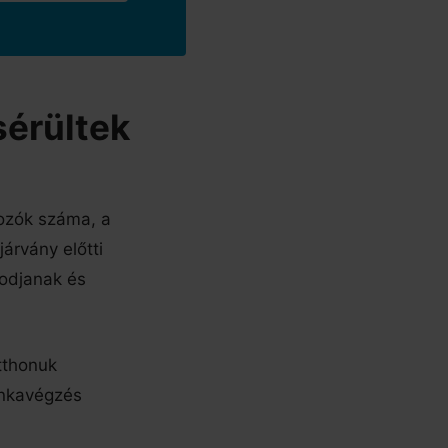
sérültek
ozók száma, a
árvány előtti
kodjanak és
otthonuk
unkavégzés