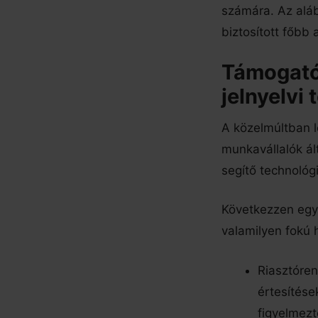
számára. Az alá
biztosított főbb
Támogató 
jelnyelvi
A közelmúltban le
munkavállalók ál
segítő technológ
Következzen egy 
valamilyen fokú
Riasztóren
értesítése
figyelmez