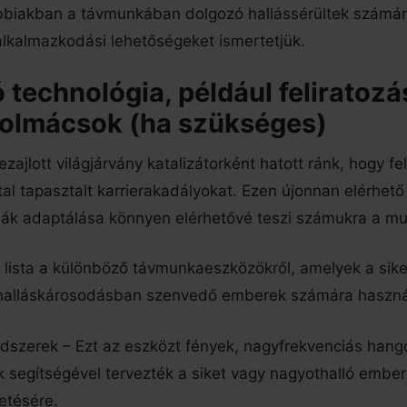
bbiakban a távmunkában dolgozó hallássérültek számár
 alkalmazkodási lehetőségeket ismertetjük.
technológia, például feliratozá
 tolmácsok (ha szükséges)
zajlott világjárvány katalizátorként hatott ránk, hogy fe
tal tapasztalt karrierakadályokat. Ezen újonnan elérhet
iák adaptálása könnyen elérhetővé teszi számukra a mu
lista a különböző távmunkaeszközökről, amelyek a sike
 halláskárosodásban szenvedő emberek számára haszná
dszerek – Ezt az eszközt fények, nagyfrekvenciás hang
k segítségével tervezték a siket vagy nagyothalló embe
tetésére.