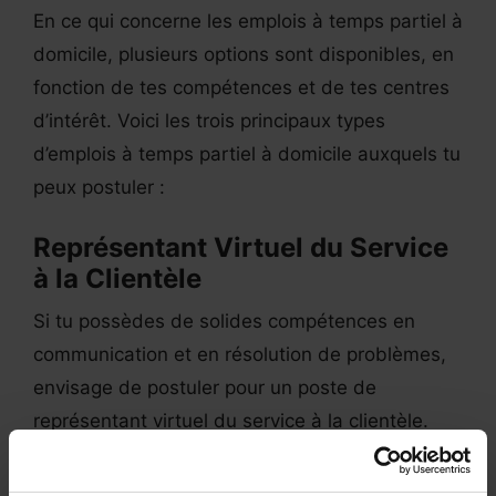
En ce qui concerne les emplois à temps partiel à
domicile, plusieurs options sont disponibles, en
fonction de tes compétences et de tes centres
d’intérêt. Voici les trois principaux types
d’emplois à temps partiel à domicile auxquels tu
peux postuler :
Représentant Virtuel du Service
à la Clientèle
Si tu possèdes de solides compétences en
communication et en résolution de problèmes,
envisage de postuler pour un poste de
représentant virtuel du service à la clientèle.
Ces postes consistent généralement à répondre
aux demandes des clients, à résoudre des