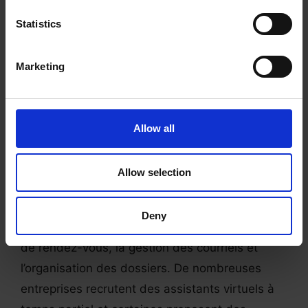
entreprises ou sites web. De nombreux postes
Statistics
de rédacteur de contenu à temps partiel offrent
des horaires flexibles et peuvent être occupés à
Marketing
distance.
Assistant Virtuel
Allow all
Si tu es organisé, que tu as le souci du détail et
que tu aimes aider les autres, envisage de
Allow selection
postuler à un poste d’assistant virtuel. Ce type
de poste consiste généralement à participer à
Deny
des tâches administratives telles que la prise
de rendez-vous, la gestion des courriels et
l’organisation des dossiers. De nombreuses
entreprises recrutent des assistants virtuels à