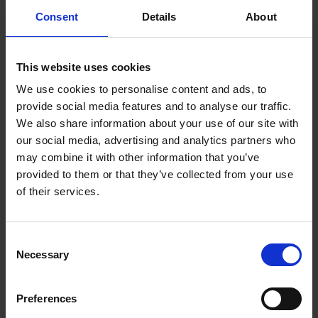
problèmes et à fournir une assistance par
Consent
Details
About
téléphone, par courrier électronique ou par chat.
De nombreuses entreprises recrutent des
This website uses cookies
représentants virtuels du service clientèle à
We use cookies to personalise content and ads, to
temps partiel, et certaines peuvent proposer
provide social media features and to analyse our traffic.
des horaires flexibles.
We also share information about your use of our site with
our social media, advertising and analytics partners who
Rédacteur de Contenu
may combine it with other information that you’ve
provided to them or that they’ve collected from your use
Si tu es passionné par la rédaction et que tu as
of their services.
le sens des mots, tu peux postuler à un poste
de rédacteur de contenu à temps partiel. Ces
Consent
postes impliquent généralement la création
Necessary
Selection
d’articles de blog, de contenu pour les médias
sociaux, de descriptions de produits ou d’autres
Preferences
types de contenu écrit pour diverses